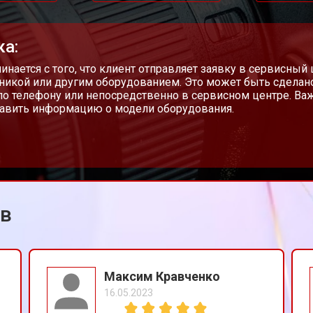
от 70 мин
о
ка:
от 100 мин
о
чинается с того, что клиент отправляет заявку в сервисный
никой или другим оборудованием. Это может быть сделан
 по телефону или непосредственно в сервисном центре. Ва
авить информацию о модели оборудования.
on
от 60 мин
о
ов
Максим Кравченко
16.05.2023