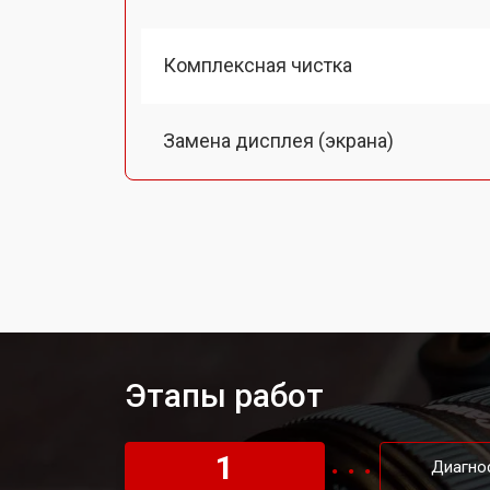
Комплексная чистка
Замена дисплея (экрана)
Замена кнопки включения
Замена байонета
Замена платы отсека карты памяти
Этапы работ
Замена затвора фотоаппарата Cano
1
Диагно