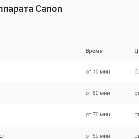
ппарата Canon
Время
Ц
от 10 мин
б
от 60 мин
о
от 70 мин
о
on
от 60 мин
о