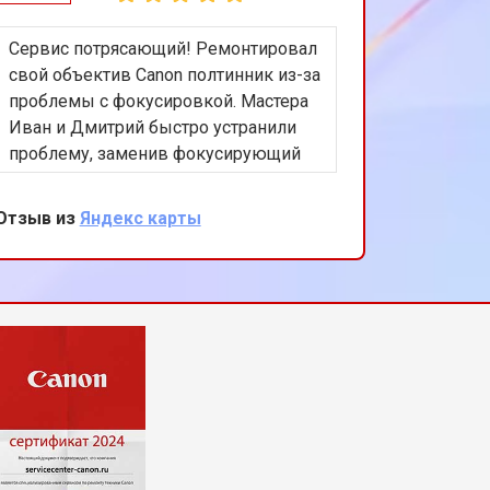
Сервис потрясающий! Ремонтировал
Получил
свой объектив Canon полтинник из-за
обслужи
проблемы с фокусировкой. Мастера
МФУ нуж
Иван и Дмитрий быстро устранили
из-за н
проблему, заменив фокусирующий
блока, 
механизм. Стоимость и качество
операти
ремонта меня полностью устроили,
насколь
Отзыв из
Яндекс карты
Отзыв из
хорошее обслуживание, рекомендую
этот сервис!