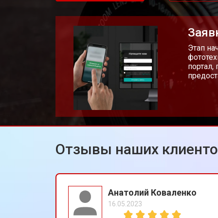
Замена CCD/CMOS матрицы
Заяв
Ремонт материнской платы
Этап на
фототех
портал,
предост
Чистка матрицы фотоаппарата Can
Отзывы наших клиент
Анатолий Коваленко
16.05.2023