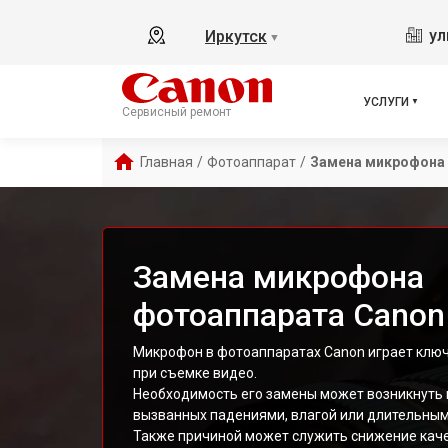
ул
Иркутск
▼
УСЛУГИ
Сервисный ремонт
Главная
/
Фотоаппарат
/
Замена микрофона
Замена микрофона
фотоаппарата Canon
Микрофон в фотоаппаратах Canon играет ключ
при съемке видео.
Необходимость его замены может возникнуть 
вызванных падениями, влагой или длительным
Также причиной может служить снижение каче