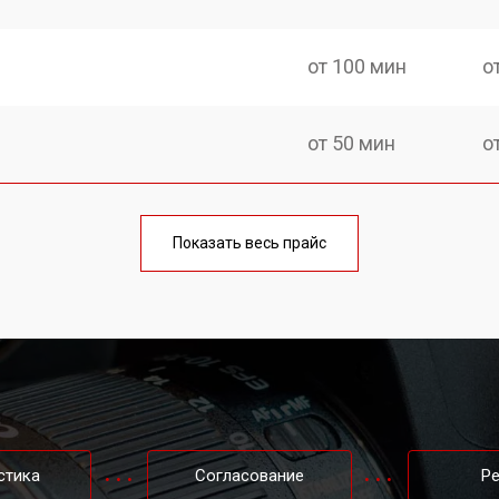
от 100 мин
о
от 50 мин
о
от 50 мин
о
Показать весь прайс
от 100 мин
о
от 70 мин
о
n
от 80 мин
о
стика
Согласование
Р