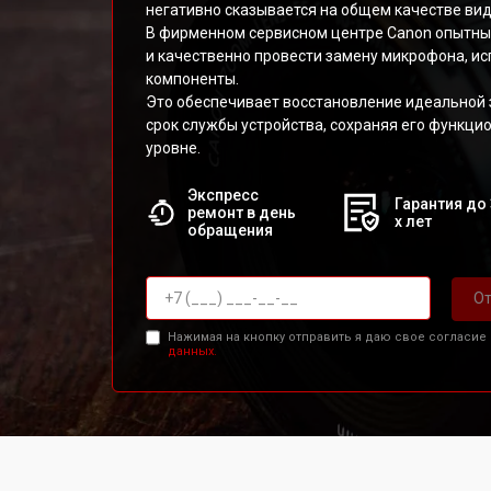
негативно сказывается на общем качестве ви
В фирменном сервисном центре Canon опытны
и качественно провести замену микрофона, и
компоненты.
Это обеспечивает восстановление идеальной 
срок службы устройства, сохраняя его функци
уровне.
Экспресс
Гарантия до 
ремонт в день
х лет
обращения
От
Нажимая на кнопку отправить я даю свое согласие
данных.