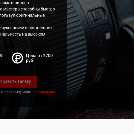
деоматериалов.
е мастера способны быстро
спользуя оригинальные
звукозаписи и продлевает
ональность на высоком
3-
Цена от 2700
руб
править заявку
 на обработку моих
персональных