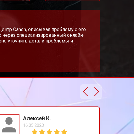
т 4300 ₽
Заказать
т 3300 ₽
 центр Canon, описывая проблему с его
Заказать
о через специализированный онлайн-
жно уточнить детали проблемы и
т 3100 ₽
Заказать
Алексей К.
16.05.2023