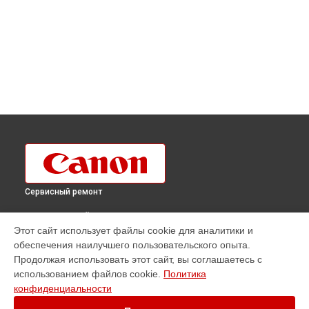
Сервисный ремонт
ВЫБЕРИ СВОЙ ГОРОД
Этот сайт использует файлы cookie для аналитики и
Ремонт объектива EF-S 55-250mm f/4-5.6 IS STM Canon в
обеспечения наилучшего пользовательского опыта.
Краснодаре
Продолжая использовать этот сайт, вы соглашаетесь с
Ремонт объектива EF-S 55-250mm f/4-5.6 IS STM Canon в
использованием файлов cookie.
Политика
Ростове-на-Дону
конфиденциальности
Ремонт объектива EF-S 55-250mm f/4-5.6 IS STM Canon в
Нижнем Новгороде