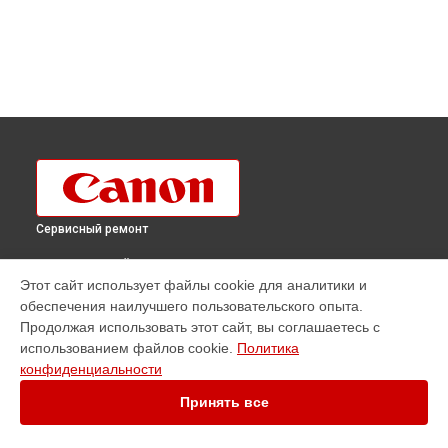
Сервисный ремонт
ВЫБЕРИ СВОЙ ГОРОД
Этот сайт использует файлы cookie для аналитики и
Ремонт плоттера imagePROGRAF IPF8300S Canon в
обеспечения наилучшего пользовательского опыта.
Краснодаре
Продолжая использовать этот сайт, вы соглашаетесь с
Ремонт плоттера imagePROGRAF IPF8300S Canon в
использованием файлов cookie.
Политика
Ростове-на-Дону
конфиденциальности
Ремонт плоттера imagePROGRAF IPF8300S Canon в
Нижнем
Новгороде
Принять все
Ремонт плоттера imagePROGRAF IPF8300S Canon в
Новосибирске