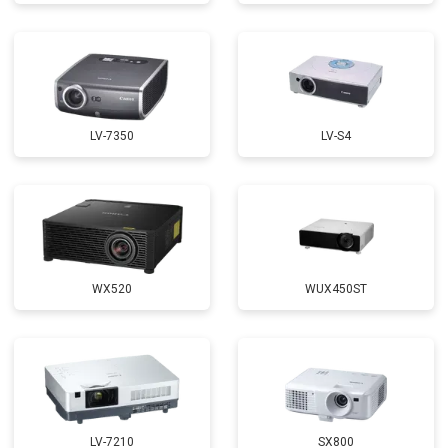
LV-7350
LV-S4
WX520
WUX450ST
LV-7210
SX800