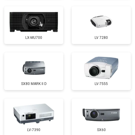
LX-MU700
LV 7280
SX80 MARK II D
LV-7555
LV-7390
SX60