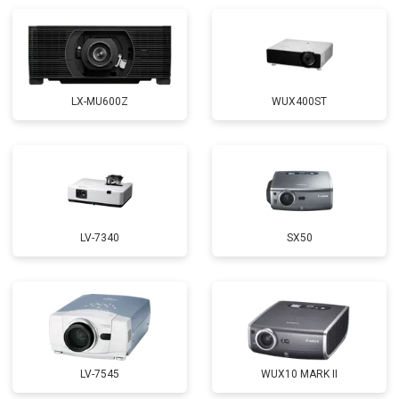
LX-MU600Z
WUX400ST
LV-7340
SX50
LV-7545
WUX10 MARK II