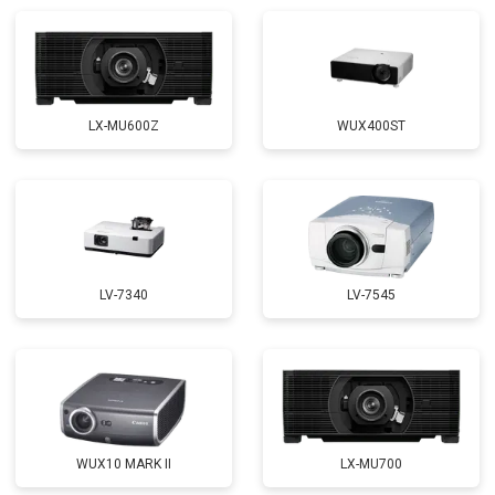
LX-MU600Z
WUX400ST
LV-7340
LV-7545
WUX10 MARK II
LX-MU700