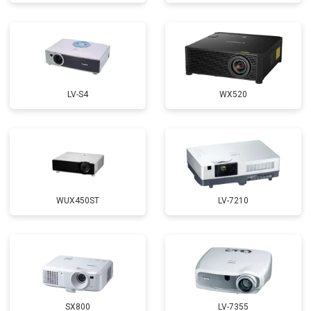
LV-S4
WX520
WUX450ST
LV-7210
SX800
LV-7355