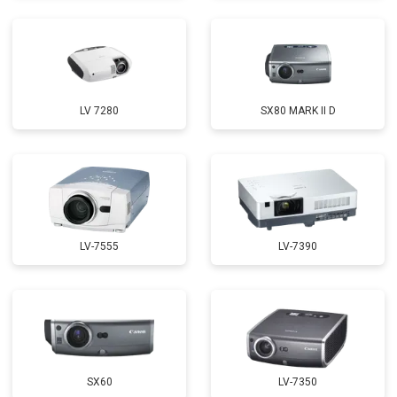
LV 7280
SX80 MARK II D
LV-7555
LV-7390
SX60
LV-7350